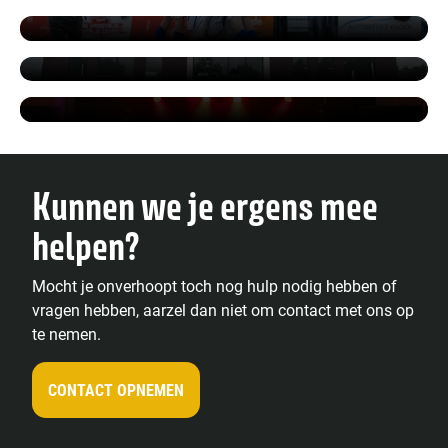
je Leven! in Rietmolen
Mijnetickets.nl is verhuisd: meer ruimte
Flexibel, voordelig en inzichtelijk:
voor de toekomst
waarom Kothman kiest voor
mijnetickets.nl
Kunnen we je ergens mee
helpen?
Mocht je onverhoopt toch nog hulp nodig hebben of
vragen hebben, aarzel dan niet om contact met ons op
te nemen.
CONTACT OPNEMEN