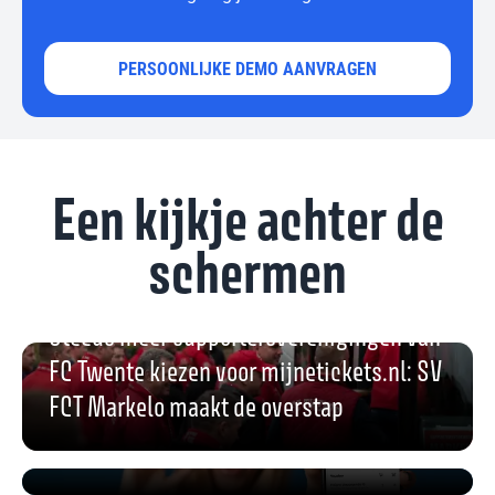
beantwoorden we graag jullie vragen.
PERSOONLIJKE DEMO AANVRAGEN
Een kijkje achter de
schermen
Steeds meer supportersverenigingen van
FC Twente kiezen voor mijnetickets.nl: SV
FCT Markelo maakt de overstap
Realtime inzicht voor studenten en
slimme oplossingen voor ROC van Twente
Alles snel geregeld voor de Wedstrijd van