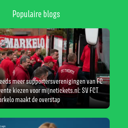
Populaire blogs
eeds meer supportersverenigingen van FC
ente kiezen voor mijnetickets.nl: SV FCT
rkelo maakt de overstap