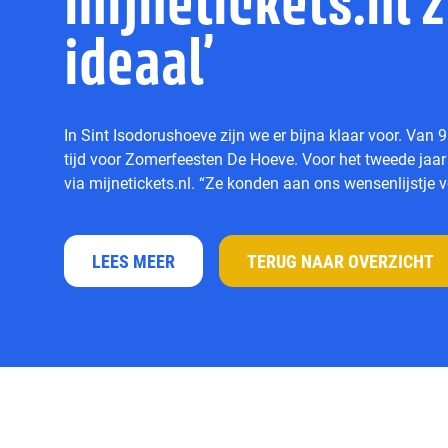
mijnetickets.nl z
ideaal’
In Sint Isodorushoeve zijn we er bijna klaar voor. Van 9
tijd voor Zomerfeesten De Hoeve. Voor het tweede jaar 
via mijnetickets.nl. “Ze konden aan ons wensenlijstje vo
LEES MEER
TERUG NAAR OVERZICHT