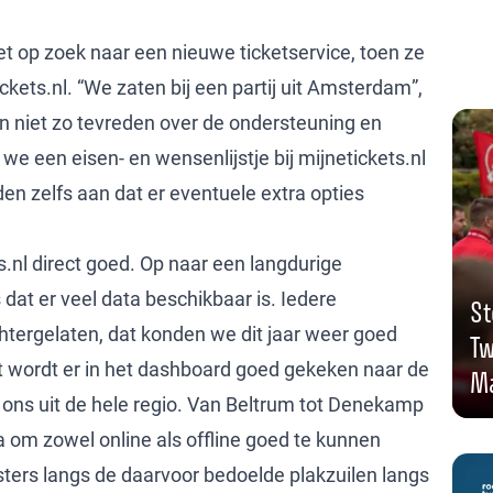
t op zoek naar een nieuwe ticketservice, toen ze
kets.nl. “We zaten bij een partij uit Amsterdam”,
n niet zo tevreden over de ondersteuning en
e een eisen- en wensenlijstje bij mijnetickets.nl
n zelfs aan dat er eventuele extra opties
s.nl direct goed. Op naar een langdurige
dat er veel data beschikbaar is. Iedere
St
chtergelaten, dat konden we dit jaar weer goed
Tw
 wordt er in het dashboard goed gekeken naar de
Ma
ons uit de hele regio. Van Beltrum tot Denekamp
 om zowel online als offline goed te kunnen
ters langs de daarvoor bedoelde plakzuilen langs