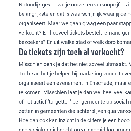
Natuurlijk geven we je omzet en verkoopcijfers i
belangrijkste en dat is waarschijnlijk waar jij d
organiseert. Maar we gaan graag een paar stappe
verkocht? En hoeveel tickets bestelt iemand ge
bezoekers? En uit welke stad of welk dorp kom
De tickets zijn toch al verkocht?
Misschien denk je dat het niet zoveel uitmaakt. 
Toch kan het je helpen bij marketing voor dit e
organiseert een evenement in Enschede, maar een
te komen. Misschien laat je dan wel heel veel 
of het actief ‘targetten’ per gemeente op social 
zetten in gemeenten die achterblijven qua verk
Hoe dan ook kan inzicht in de cijfers je een hoo
ene socialmediabericht op vrijdagmiddag amper i