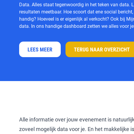
Data. Alles staat tegenwoordig in het teken van data. L
resultaten meetbaar. Hoe scoort dat ene social berich
handig? Hoeveel is er eigenlijk al verkocht? Ook bij Mij
data. In ons handige dashboard zetten we alles voor je 
LEES MEER
TERUG NAAR OVERZICHT
Alle informatie over jouw evenement is natuurl
zoveel mogelijk data voor je. En het makkelijke i