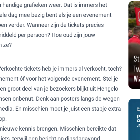
n handige grafieken weer. Dat is immers het
e hele dag mee bezig bent als je een evenement
n verder. Wanneer zijn de tickets precies
middeld per persoon? Hoe oud zijn jouw
en ze?
St
Tw
Verkochte tickets heb je immers al verkocht, toch?
Ma
venement óf voor het volgende evenement. Stel je
 groot deel van je bezoekers blijkt uit Hengelo
kansen onbenut. Denk aan posters langs de wegen
media. En misschien moet je juist een stapje extra
oop.
p nieuwe kennis brengen. Misschien bereikte dat
ets, terwijl een bericht op dinsdagavond