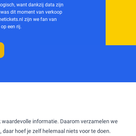
ogisch, want dankzij data zijn
t, was dit moment van verkoop
netickets.nl zijn we fan van
op een rij.
ijk waardevolle informatie. Daarom verzamelen we
s, daar hoef je zelf helemaal niets voor te doen.