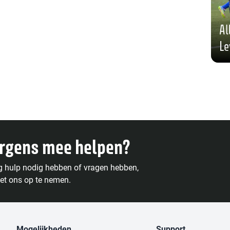
Al
Le
ergens mee helpen?
g hulp nodig hebben of vragen hebben,
et ons op te nemen.
Mogelijkheden
Support