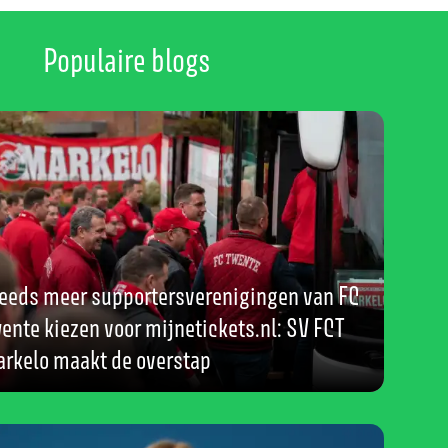
Populaire blogs
eeds meer supportersverenigingen van FC
ente kiezen voor mijnetickets.nl: SV FCT
rkelo maakt de overstap