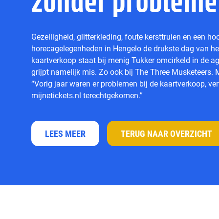
zonder probleme
Gezelligheid, glitterkleding, foute kersttruien en een h
horecagelegenheden in Hengelo de drukste dag van het
kaartverkoop staat bij menig Tukker omcirkeld in de agen
grijpt namelijk mis. Zo ook bij The Three Musketeers. 
“Vorig jaar waren er problemen bij de kaartverkoop, ver
mijnetickets.nl terechtgekomen.”
LEES MEER
TERUG NAAR OVERZICHT